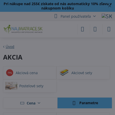
Pri nákupe nad 255€ získate od nás automaticky 10% zľavu v
✕
nákupnom košíku
Panel používateľa
Úvod
AKCIA
Akciová cena
Akciové sety
Postelové sety
Parametre
Cena