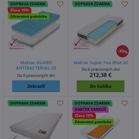
DOPRAVA ZDARMA
DOPRAVA ZDARMA
Zľava 10%
Zdravotná pomôcka
30%
Matrac GUARD
Matrac Super Fox Blue 20
ANTIBACTERIAL 20
Do 6 pracovných dní
212,38 €
Do 6 pracovných dní
Zobraziť
Do košíka
DOPRAVA ZDARMA
DOPRAVA ZDARMA
DARČEK VANKÚŠ
Zľava 10%
Zdravotná pomôcka