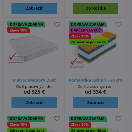
Zobraziť
Do košíka
DOPRAVA ZDARMA
DOPRAVA ZDARMA
Zľava 10%
DARČEK VANKÚŠ
Zľava 10%
Zdravotná pomôcka
Matrac Memory Duet
Romantika Kašmír - 24 cm
Do 6 pracovných dní
Do 6 pracovných dní
od 325 €
od 334 €
Zobraziť
Zobraziť
DOPRAVA ZDARMA
DOPRAVA ZDARMA
Zľava 10%
Zľava 10%
Zdravotná pomôcka
Zdravotná pomôcka