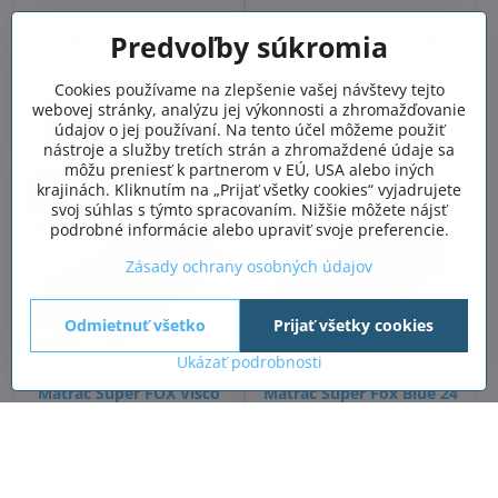
Matrac Super Fox Blue 22
Matrac Jupiter King
Predvoľby súkromia
Do 6 pracovných dní
Do 6 pracovných dní
od 345 €
od 349 €
Cookies používame na zlepšenie vašej návštevy tejto
webovej stránky, analýzu jej výkonnosti a zhromažďovanie
Zobraziť
Zobraziť
údajov o jej používaní. Na tento účel môžeme použiť
nástroje a služby tretích strán a zhromaždené údaje sa
môžu preniesť k partnerom v EÚ, USA alebo iných
DOPRAVA ZDARMA
DOPRAVA ZDARMA
krajinách. Kliknutím na „Prijať všetky cookies“ vyjadrujete
Zľava 10%
Zľava 10%
svoj súhlas s týmto spracovaním. Nižšie môžete nájsť
Zdravotná pomôcka
Zdravotná pomôcka
podrobné informácie alebo upraviť svoje preferencie.
Zásady ochrany osobných údajov
Odmietnuť všetko
Prijať všetky cookies
Ukázať podrobnosti
Matrac Super FOX Visco
Matrac Super Fox Blue 24
24
Do 6 pracovných dní
Do 6 pracovných dní
od 354 €
od 354 €
Zobraziť
Zobraziť