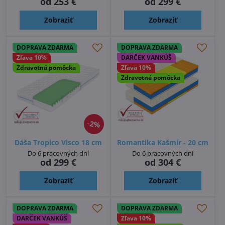
od 253 €
od 299 €
Zobraziť
Zobraziť
DOPRAVA ZDARMA
DOPRAVA ZDARMA
Zľava 10%
DARČEK VANKÚŠ
Zdravotná pomôcka
Zľava 10%
Zdravotná pomôcka
2%
Dáša Tropico Visco 18 cm
Romantika Kašmír - 20 cm
Do 6 pracovných dní
Do 6 pracovných dní
od 299 €
od 304 €
Zobraziť
Zobraziť
DOPRAVA ZDARMA
DOPRAVA ZDARMA
DARČEK VANKÚŠ
Zľava 10%