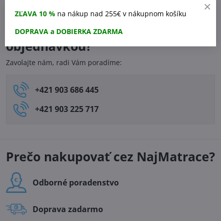
Nasledujúci produkt
produkt
ZĽAVA 10 %
na nákup nad 255€ v nákupnom košíku
Potrebujete pomôcť s
DOPRAVA a DOBIERKA ZDARMA
objednávkou?
Zavolajte nám, radi Vám poradíme:
+421 903 686 445
+421 903 225 717
Prečo nakupovať cez NajMatrace?
Odborné poradenstvo
Doprava zadarmo