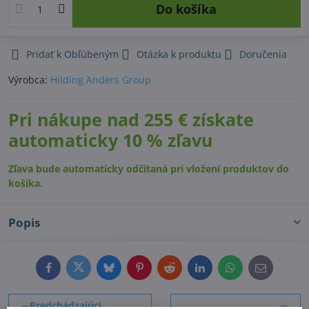
Do košíka
Pridať k Obľúbeným
Otázka k produktu
Doručenia
Výrobca:
Hilding Anders Group
Pri nákupe nad 255 € získate
automaticky 10 % zľavu
Zľava bude automaticky odčítaná pri vložení produktov do
košíka.
Popis
Facebook
Twitter
Bluesky
Pinterest
Reddit
LinkedIn
WhatsApp
E-
mail
Predchádzajúci