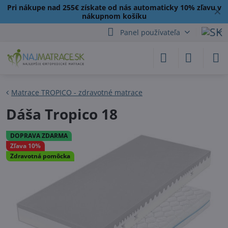
Pri nákupe nad 255€ získate od nás automaticky 10% zľavu v
✕
nákupnom košíku
Panel používateľa
Matrace TROPICO - zdravotné matrace
Dáša Tropico 18
DOPRAVA ZDARMA
Zľava 10%
Zdravotná pomôcka