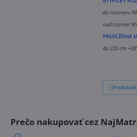
ATYPICKÝ RO
do rozmeru 90
nad rozmer 90
PREDĹŽENIE 
do 220 cm +2
Predchád
Prečo nakupovať cez NajMatr