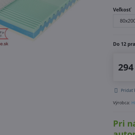
Veľkosť
Do 12 pr
294
Pridať
Výrobca:
H
Pri n
auto