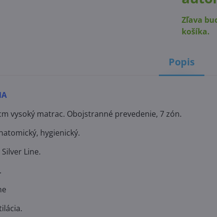
Zľava bu
košíka.
Popis
MA
m vysoký matrac. Obojstranné prevedenie, 7 zón.
natomický, hygienický.
Silver Line.
.
ne
ilácia.