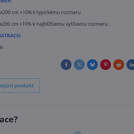
ZMER:
x200 cm +10% k typickému rozmeru
x200 cm +10% k najbližšiemu vyššiemu rozmeru.
MATRACU:
0%
Facebook
Twitter
Bluesky
Pinterest
Reddit
L
zajúci produkt
ace?