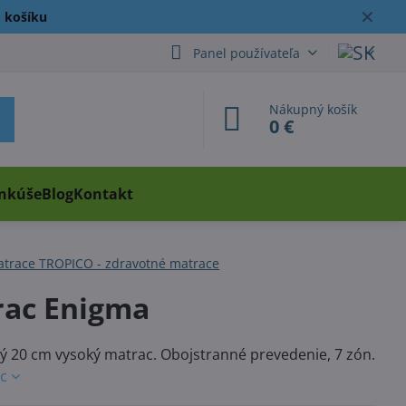
✕
 košíku
Panel používateľa
Nákupný košík
0 €
ankúše
Blog
Kontakt
trace TROPICO - zdravotné matrace
rac Enigma
 20 cm vysoký matrac. Obojstranné prevedenie, 7 zón.
ac