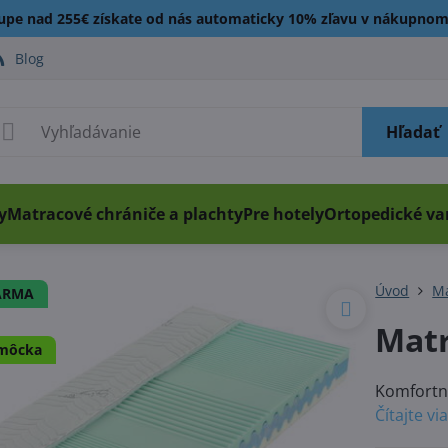
kupe nad 255€ získate od nás automaticky 10% zľavu v nákupnom
Blog
Hľadať
y
Matracové chrániče a plachty
Pre hotely
Ortopedické v
Úvod
Ma
ARMA
Mat
omôcka
Komfortný
Čítajte vi