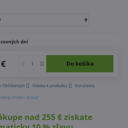
acovných dní
 €
Do košíka
 k Obľúbeným
Otázka k produktu
Doručenia
ilding Anders Group
ákupe nad 255 € získate
maticky 10 % zľavu