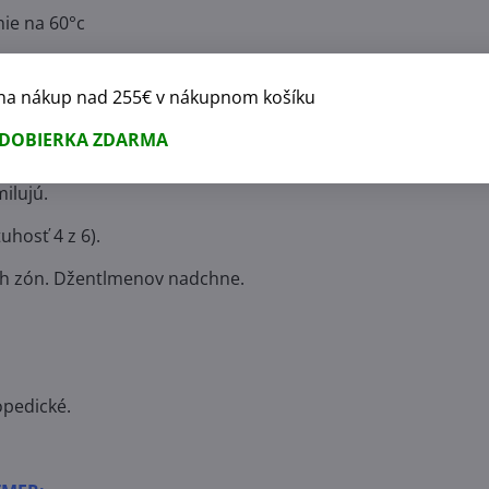
ie na 60°c
na nákup nad 255€ v nákupnom košíku
 DOBIERKA ZDARMA
h zón.
ilujú.
uhosť 4 z 6).
ch zón. Džentlmenov nadchne.
opedické.