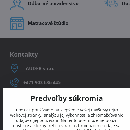
Odborné poradenstvo
Do
Matracové štúdio
Kontakty
LAUDER s​.r​.o​.
+421 903 686 445
+421 903 225 717
Predvoľby súkromia
Cookies používame na zlepšenie vašej návštevy tejto
webovej stránky, analýzu jej výkonnosti a zhromažďovanie
údajov o jej používaní. Na tento účel môžeme použiť
nástroje a služby tretích strán a zhromaždené údaje sa