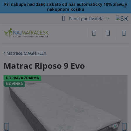
Pri nákupe nad 255€ získate od nás automaticky 10% zľavu v
✕
nákupnom košíku
Panel používateľa
Matrace MAGNIFLEX
Matrac Riposo 9 Evo
DOPRAVA ZDARMA
NOVINKA