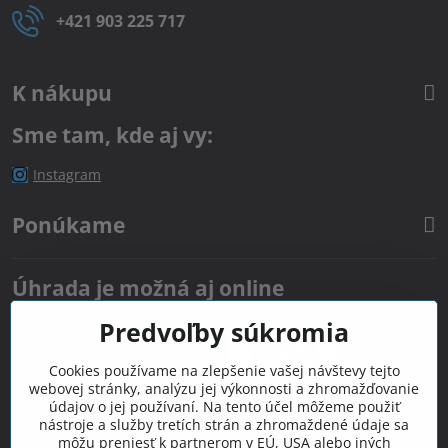
+421 903 225 717
K nákupu
Sme tam, kde aj vy:
Instagram
Ponúkame
Úhrada je možná aj online
Predvoľby súkromia
Cookies používame na zlepšenie vašej návštevy tejto
webovej stránky, analýzu jej výkonnosti a zhromažďovanie
údajov o jej používaní. Na tento účel môžeme použiť
nástroje a služby tretích strán a zhromaždené údaje sa
môžu preniesť k partnerom v EÚ, USA alebo iných