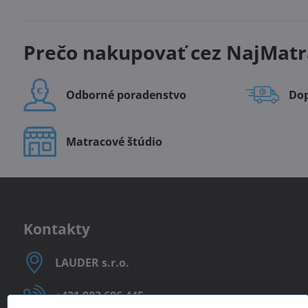
Prečo nakupovať cez NajMatr
Odborné poradenstvo
Do
Matracové štúdio
Kontakty
LAUDER s​.r​.o​.
+421 903 686 445