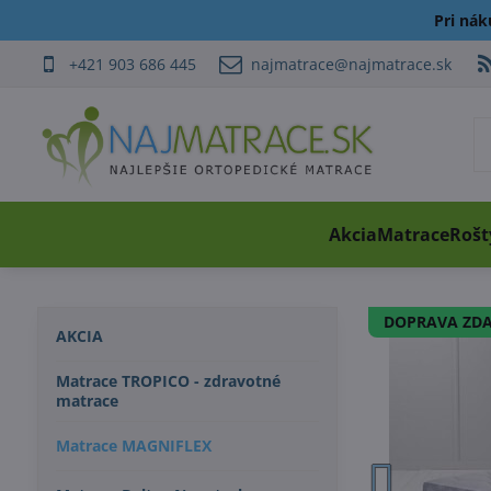
Pri ná
+421 903 686 445
najmatrace@najmatrace.sk
Akcia
Matrace
Rošt
DOPRAVA ZD
AKCIA
Matrace TROPICO - zdravotné
matrace
Matrace MAGNIFLEX