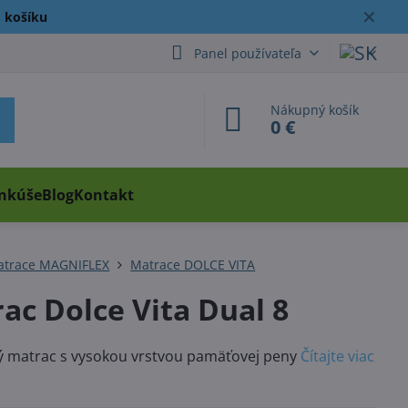
✕
 košíku
Panel používateľa
Nákupný košík
0 €
ankúše
Blog
Kontakt
atrace MAGNIFLEX
Matrace DOLCE VITA
ac Dolce Vita Dual 8
ý matrac s vysokou vrstvou pamäťovej peny
Čítajte viac