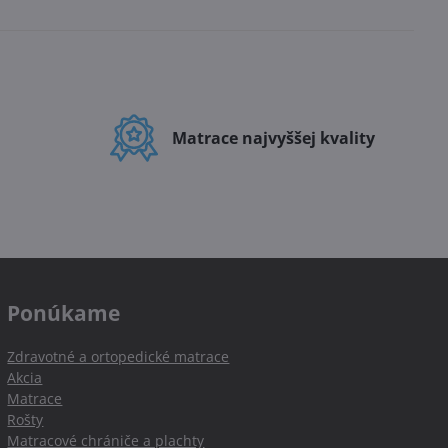
Matrace najvyššej kvality
Ponúkame
Zdravotné a ortopedické matrace
Akcia
Matrace
Rošty
Matracové chrániče a plachty