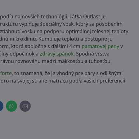
odľa najnovších technológii. Látka Outlast je
ruktúru vyplňuje špeciálny vosk, ktorý sa pôsobením
ztiahnutí vosku na podporu optimálnej telesnej teploty
dnú mikroklímu. Kumuluje teplotu a postupne ju
rm, ktorá spoločne s ďalšími 4 cm
pamäťovej peny
v
málny odpočinok a
zdravý spánok
. Spodná vrstva
správnu rovnováhu medzi mäkkosťou a tuhosťou
forte
, to znamená, že je vhodný pre páry s odlišnými
ro na svojej strane matraca podľa vašich preferencií
inkedIn
WhatsApp
E-
mail