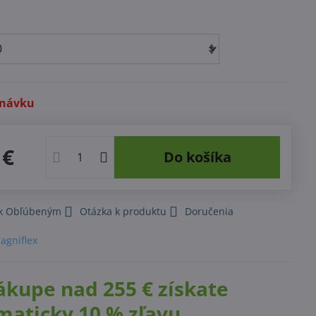
dnávku
 €
Do košíka
 k Obľúbeným
Otázka k produktu
Doručenia
agniflex
ákupe nad 255 € získate
maticky 10 % zľavu