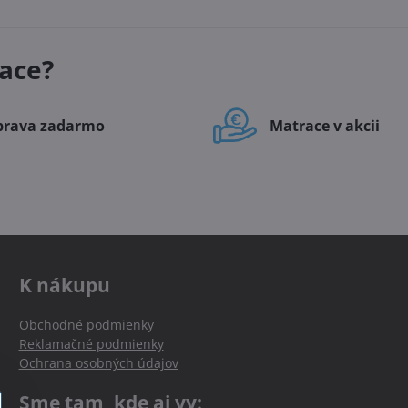
ace?
prava zadarmo
Matrace v akcii
K nákupu
Obchodné podmienky
Reklamačné podmienky
Ochrana osobných údajov
Sme tam, kde aj vy: