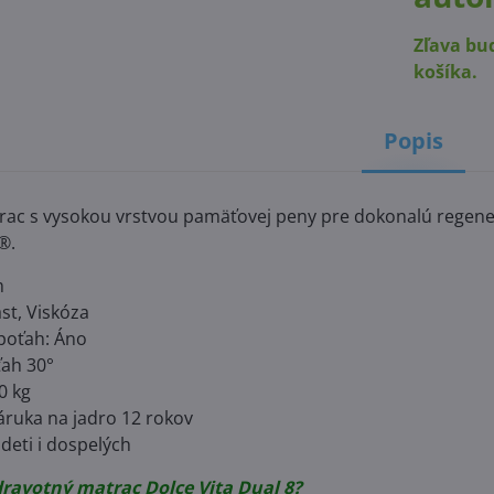
Zľava bu
košíka.
Popis
ac s vysokou vrstvou pamäťovej peny pre dokonalú regener
t®.
m
st, Viskóza
poťah: Áno
ťah 30°
0 kg
áruka na jadro 12 rokov
deti i dospelých
zdravotný matrac Dolce Vita Dual 8?