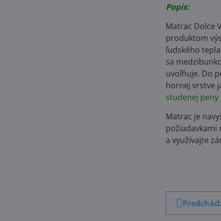
Popis:
Matrac Dolce V
produktom výsk
ľudského tepla
sa medzibunkov
uvoľňuje. Do p
hornej vrstve
studenej peny 
Matrac je navy
požiadavkami n
a využívajte z
Predchád