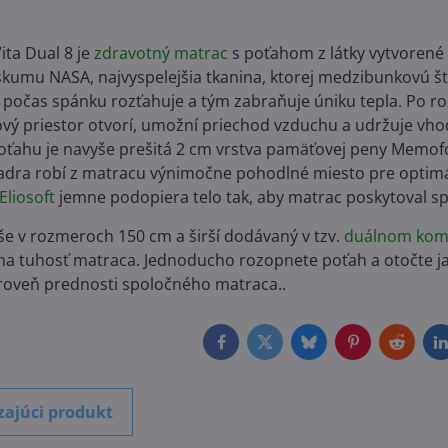
ita Dual 8 je
zdravotný matrac
s poťahom z látky vytvorené p
umu NASA, najvyspelejšia tkanina, ktorej medzibunkovú št
 počas spánku rozťahuje a tým zabraňuje úniku tepla. Po ro
ý priestor otvorí, umožní priechod vzduchu a udržuje vho
oťahu je navyše prešitá 2 cm vrstva pamäťovej peny Memofo
 jadra robí z matracu výnimočne pohodlné miesto pre opti
Eliosoft
jemne podopiera telo tak, aby matrac poskytoval 
še v rozmeroch 150 cm a širší dodávaný v tzv.
duálnom kom
a tuhosť matraca. Jednoducho rozopnete poťah a otočte jad
ároveň prednosti spoločného matraca..
Facebook
Twitter
Bluesky
Pinterest
Reddit
L
zajúci produkt