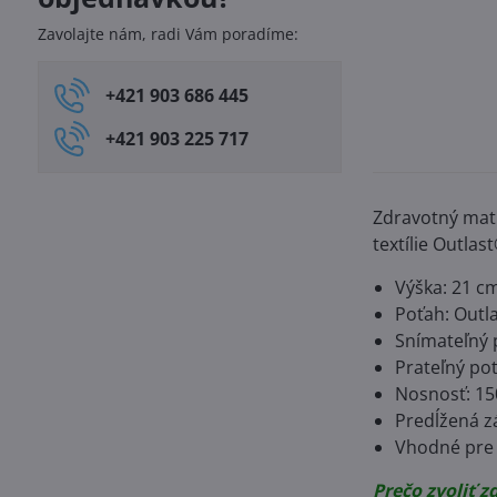
Zavolajte nám, radi Vám poradíme:
+421 903 686 445
+421 903 225 717
Zdravotný matr
textílie Outlas
Výška: 21 c
Poťah: Outla
Snímateľný 
Prateľný po
Nosnosť: 15
Predĺžená z
Vhodné pre 
Prečo zvoliť 