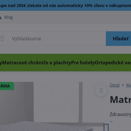
kupe nad 255€ získate od nás automaticky 10% zľavu v nákupnom
Blog
Hľadať
y
Matracové chrániče a plachty
Pre hotely
Ortopedické v
Úvod
M
ARMA
Matr
Zdravotn