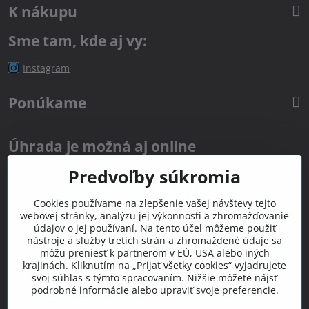
K nákupu
Sme tam, kde aj vy:
Instagram
Ponúkame
Úhrada je možná aj online
Predvoľby súkromia
Cookies používame na zlepšenie vašej návštevy tejto
webovej stránky, analýzu jej výkonnosti a zhromažďovanie
údajov o jej používaní. Na tento účel môžeme použiť
nástroje a služby tretích strán a zhromaždené údaje sa
môžu preniesť k partnerom v EÚ, USA alebo iných
krajinách. Kliknutím na „Prijať všetky cookies“ vyjadrujete
svoj súhlas s týmto spracovaním. Nižšie môžete nájsť
podrobné informácie alebo upraviť svoje preferencie.