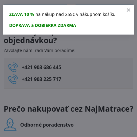
Predchádzajúci
Nasledujúci produkt
ZĽAVA 10 %
na nákup nad 255€ v nákupnom košíku
produkt
DOPRAVA a DOBIERKA ZDARMA
Potrebujete pomôcť s
objednávkou?
Zavolajte nám, radi Vám poradíme:
+421 903 686 445
+421 903 225 717
Prečo nakupovať cez NajMatrace?
Odborné poradenstvo