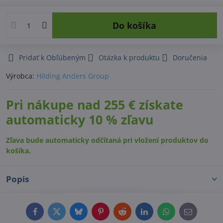
Do košíka
Pridať k Obľúbeným
Otázka k produktu
Doručenia
Výrobca:
Hilding Anders Group
Pri nákupe nad 255 € získate
automaticky 10 % zľavu
Zľava bude automaticky odčítaná pri vložení produktov do
košíka.
Popis
Facebook
Twitter
Bluesky
Pinterest
Reddit
LinkedIn
WhatsApp
E-
mail