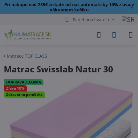
Pri nákupe nad 255€ získate od nás automaticky 10% zľavu v
✕
nákupnom košíku
Panel používateľa
Matrace TOP CLASS
Matrac Swisslab Natur 30
DOPRAVA ZDARMA
Zľava 10%
Zdravotná pomôcka