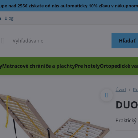
kupe nad 255€ získate od nás automaticky 10% zľavu v nákupnom
Blog
Hľadať
y
Matracové chrániče a plachty
Pre hotely
Ortopedické v
Úvod
Ro
DUO
Praktický