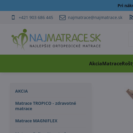
Pri ná
+421 903 686 445
najmatrace@najmatrace.sk
Akcia
Matrace
Rošt
AKCIA
Matrace TROPICO - zdravotné
matrace
Matrace MAGNIFLEX