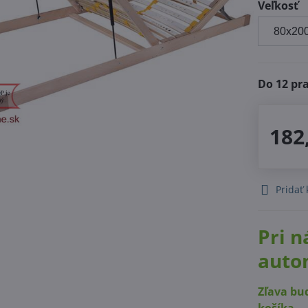
Veľkosť
Do 12 pr
182
Pridať
Pri n
auto
Zľava bu