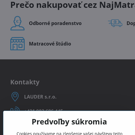
Prečo nakupovať cez NajMatr
Odborné poradenstvo
Do
Matracové štúdio
Kontakty
LAUDER s​.r​.o​.
+421 903 686 445
Predvoľby súkromia
+421 903 225 717
Cookies používame na zlepšenie vašej návštevy tejto