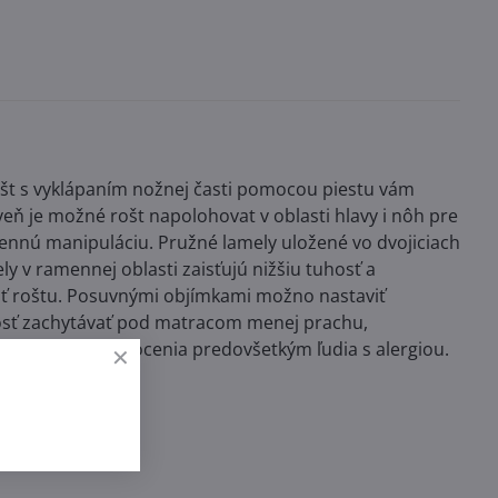
ošt s vyklápaním nožnej časti pomocou piestu vám
eň je možné rošt napolohovat v oblasti hlavy i nôh pre
dennú manipuláciu. Pružné lamely uložené vo dvojiciach
 v ramennej oblasti zaisťujú nižšiu tuhosť a
osť roštu. Posuvnými objímkami možno nastaviť
nosť zachytávať pod matracom menej prachu,
 je plus, ktoré ocenia predovšetkým ľudia s alergiou.