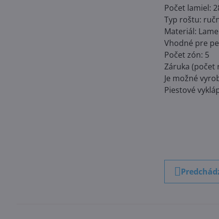
Počet lamiel: 2
Typ roštu: ruč
Materiál: Lame
Vhodné pre pev
Počet zón: 5
Záruka (počet 
Je možné vyrob
Piestové vyklá
Predchád