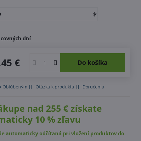
acovných dní
,45 €
Do košíka
 k Obľúbeným
Otázka k produktu
Doručenia
ákupe nad 255 € získate
maticky 10 % zľavu
de automaticky odčítaná pri vložení produktov do