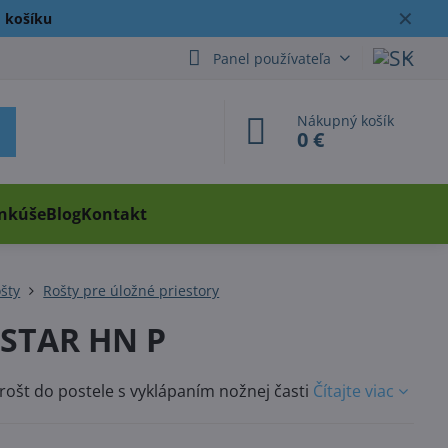
✕
 košíku
Panel používateľa
Nákupný košík
0 €
ankúše
Blog
Kontakt
šty
Rošty pre úložné priestory
STAR HN P
 rošt do postele s vyklápaním nožnej časti
Čítajte viac