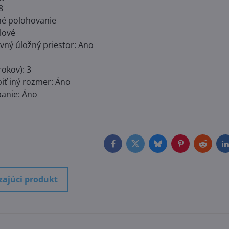
8
né polohovanie
lové
ný úložný priestor: Ano
rokov): 3
iť iný rozmer: Áno
panie: Áno
Facebook
Twitter
Bluesky
Pinterest
Reddit
L
zajúci produkt